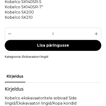
Kobelco SK140SR-5
Kobelco SK140SR-7″
Kobelco SK200
Kobelco SK210
Kobelco
Side
link/Ekskavaatori
link/Kopa
kondid
Lisa päringusse
kogus
Kategooria:
Ekskavaatori lingid
Kirjeldus
Kirjeldus
Kobelco ekskavaatoritele sobivad Side
lingid/Ekskavaatori lingid/Kopa kondid