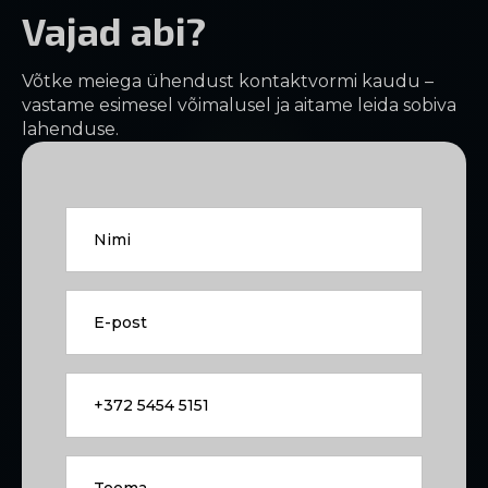
Vajad abi?
Võtke meiega ühendust kontaktvormi kaudu –
vastame esimesel võimalusel ja aitame leida sobiva
lahenduse.
Nimi
*
E-
post
*
Tel.
nr
Teema