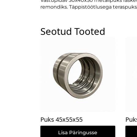
Vastupidav 30x40x50 metallpuks raskete
remondiks. Täppistöötlusega teraspuks
Seotud Tooted
Puks 45x55x55
Puk
Lisa Päringusse