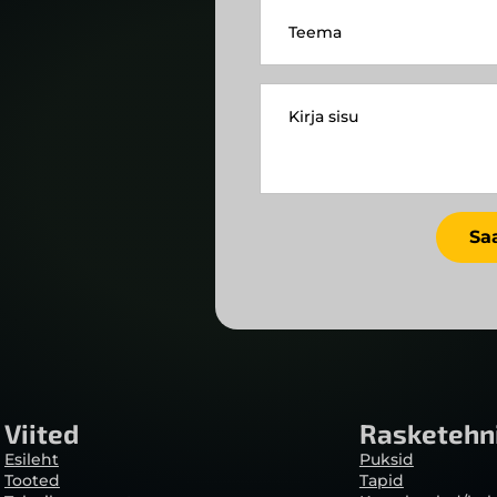
Teema
Kirja
sisu
*
Sa
Viited
Rasketehn
Esileht
Puksid
Tooted
Tapid