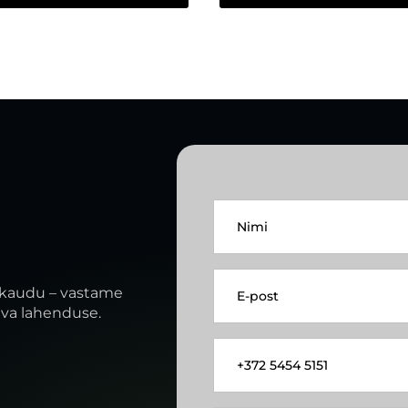
Nimi
*
E-
post
kaudu – vastame
*
iva lahenduse.
Tel.
nr