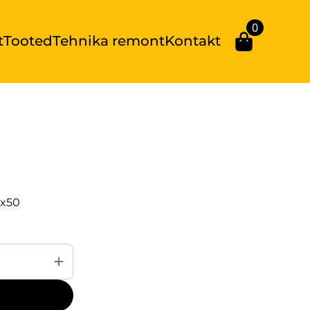
0
t
Tooted
Tehnika remont
Kontakt
0x50