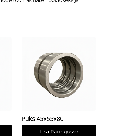
 muude töömasinate hoolduseks ja
Puks 45x55x80
Lisa Päringusse