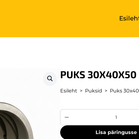
Esileh
PUKS 30X40X50
Esileht
Puksid
Puks 30x4
Puks
30x40x50
kogus
Lisa päringusse