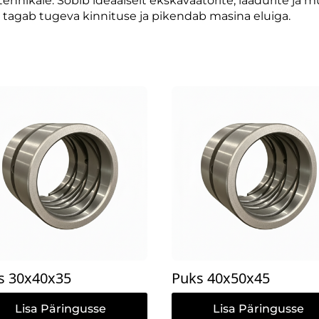
hnikale. Sobib ideaalselt ekskavaatorite, laadurite ja
 tagab tugeva kinnituse ja pikendab masina eluiga.
s 30x40x35
Puks 40x50x45
Lisa Päringusse
Lisa Päringusse