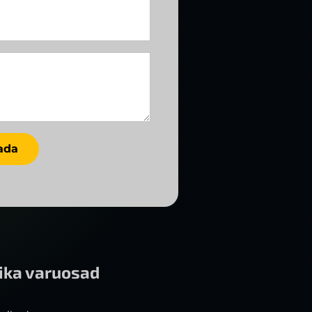
ada
ika varuosad