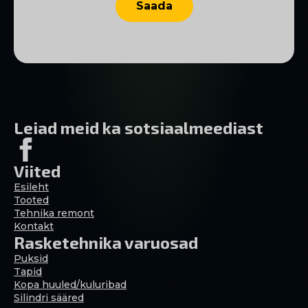
Saada
Leiad meid ka sotsiaalmeediast
Viited
Esileht
Tooted
Tehnika remont
Kontakt
Rasketehnika varuosad
Puksid
Tapid
Kopa huuled/kuluribad
Silindri sääred